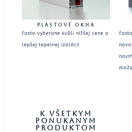
Plastové okna
často vyberane kvôli nižšej cene a
čast
lepšej tepelnej izolácii
novo
navr
možos
K všetkym
ponukanym
produktom