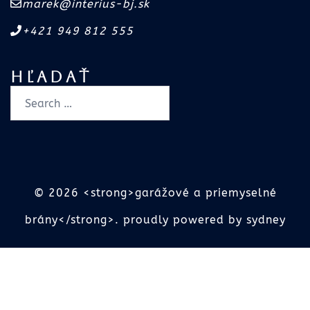
marek@interius-bj.sk
+421 949 812 555
HĽADAŤ
© 2026 <strong>garážové a priemyselné
brány</strong>. proudly powered by
sydney