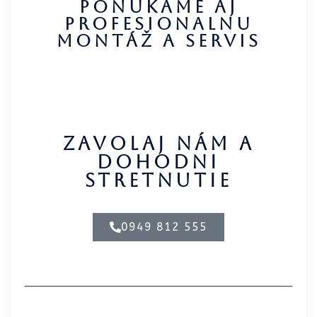
ponukame aj
profesionalnu
montáž a servis
Zavolaj nám a
dohodni
stretnutie
0949 812 555