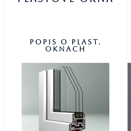
Popis o plast.
oknach